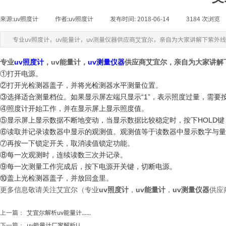
来源:
uv照度计
|
作者:
uv照度计
|
发布时间:
2018-06-14
|
3184
次浏览
专业uv照度计，uv能量计，uv测量仪器供应商艾宜尔，亲自为大家讲解下紫外
uv照度计
uv能量计
uv测量仪器
专业
，
，
供应商艾宜尔，亲自为大家讲解
①打开电源。
②打开光检测器盖子，并将光检测器水平测量位置。
③选择适合测量档位。如果显示屏左端只显示“1”，表示照度过量，需要
④照度计开始工作，并在显示屏上显示照度值。
⑤显示屏上显示数据不断地变动，当显示数据比较稳定时，按下HOLD
⑥读取并记录读数器中显示的观测值。观测值等于读数器中显示数字与量程值的乘
⑦再按一下锁定开关，取消读值锁定功能。
⑧每一次观测时，连续读数三次并记录。
⑨每一次测量工作完成后，按下电源开关键，切断电源。
⑩盖上光检测器盖子，并放回盒里。
uv照度计
uv能量计
uv测量仪器
更多信息敬请关注艾宜尔（
专业
，
，
供应
上一篇：
艾宜尔解析uv能量计......
下一篇：
uv能量计厂家解析U......