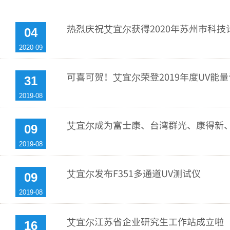
热烈庆祝艾宜尔获得2020年苏州市科
04
文本转语音功能仅限200个字符
2020-09
选项
:
历史
:
反馈
:
Donate
关闭
可喜可贺！艾宜尔荣登2019年度UV能
31
2019-08
艾宜尔成为富士康、台湾群光、康得新
09
2019-08
艾宜尔发布F351多通道UV测试仪
09
2019-08
艾宜尔江苏省企业研究生工作站成立啦
16